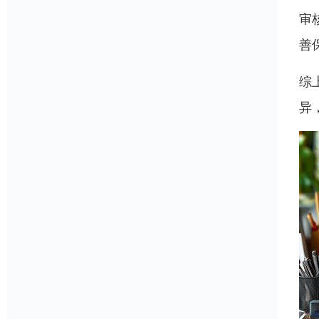
审
善
综
异