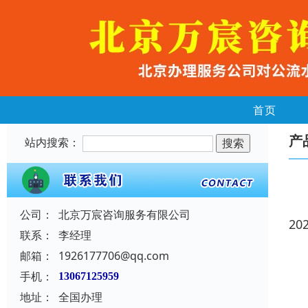
首页
产
站内搜索：
公司：
北京万宸咨询服务有限公司
20
联系：
李经理
邮箱：
1926177706@qq.com
手机：
13067125959
地址：
全国办理