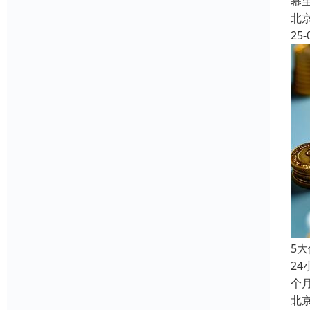
幕
北
25-
5
24
个
北