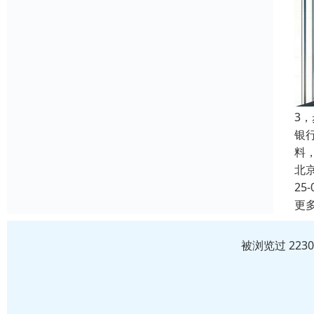
3
银
料
北
25-
更
被浏览过 223