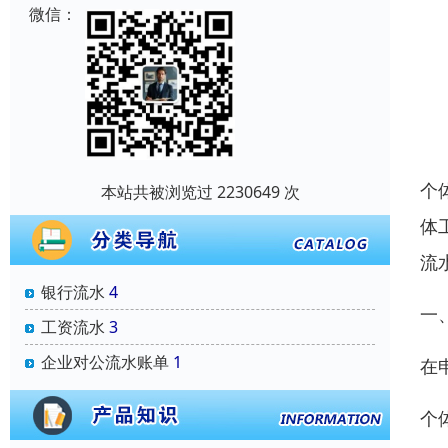
微信：
个
本站共被浏览过 2230649 次
体
流
银行流水
4
一
工资流水
3
企业对公流水账单
1
在
个