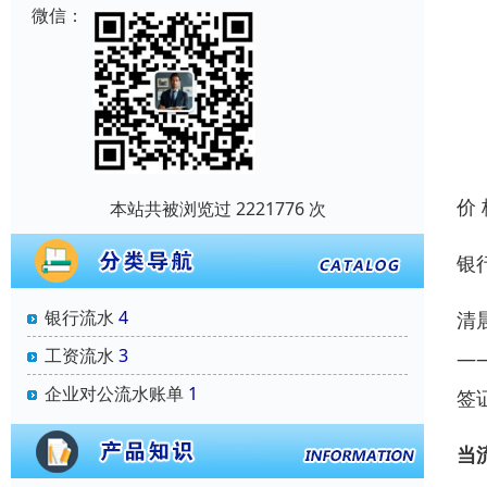
微信：
价
本站共被浏览过 2221776 次
银
银行流水
4
清
工资流水
3
—
企业对公流水账单
1
签
当