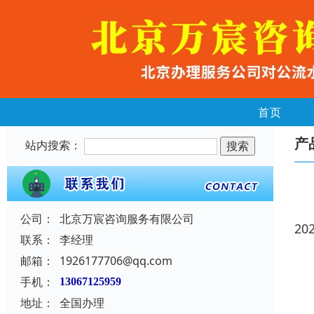
首页
产
站内搜索：
公司：
北京万宸咨询服务有限公司
20
联系：
李经理
邮箱：
1926177706@qq.com
手机：
13067125959
地址：
全国办理