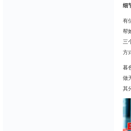
细
有
帮
三
方
暮
做
其