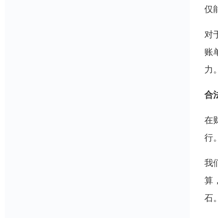
仅
对
账
力
合
在
行
我
算
石