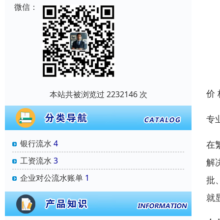
微信：
价
本站共被浏览过 2232146 次
专
银行流水
4
在
工资流水
3
解
企业对公流水账单
1
批
就