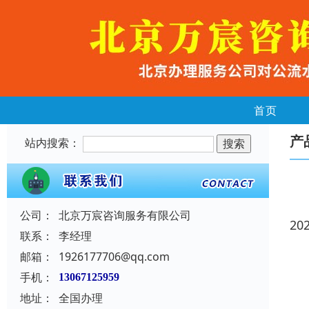
首页
产
站内搜索：
公司：
北京万宸咨询服务有限公司
20
联系：
李经理
邮箱：
1926177706@qq.com
手机：
13067125959
地址：
全国办理