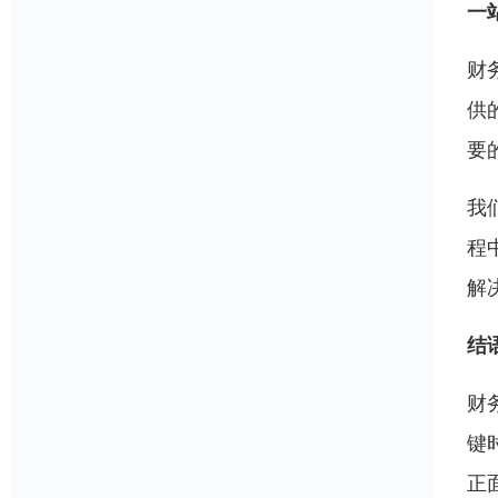
一
财
供
要
我
程
解
结
财
键
正