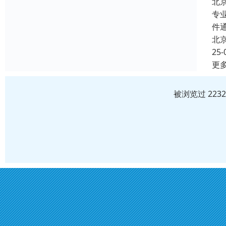
北
专
件
北
25-
更
被浏览过 223