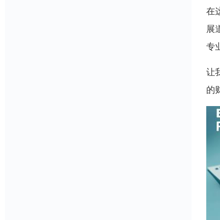
在
展
专
让
的