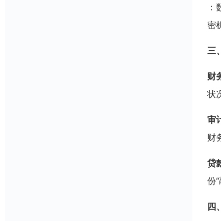
：
密
三
财
状
审
财
贷
份
四