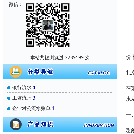
微信：
价
本站共被浏览过 2239199 次
北
银行流水
4
在
工资流水
3
水
企业对公流水账单
1
一
想