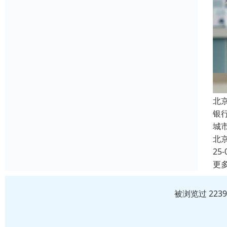
北
银
城
北
25-
更
被浏览过 223