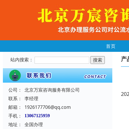
首页
产
站内搜索：
公司：
北京万宸咨询服务有限公司
20
联系：
李经理
邮箱：
1926177706@qq.com
手机：
13067125959
地址：
全国办理