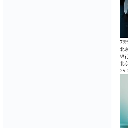
7
北
银
北
25-