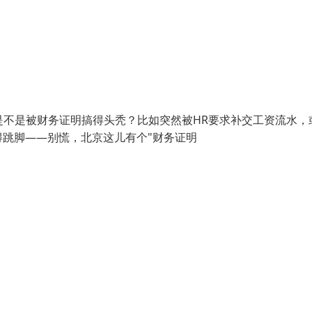
们，近是不是被财务证明搞得头秃？比如突然被HR要求补交工资流水，
跳脚——别慌，北京这儿有个"财务证明