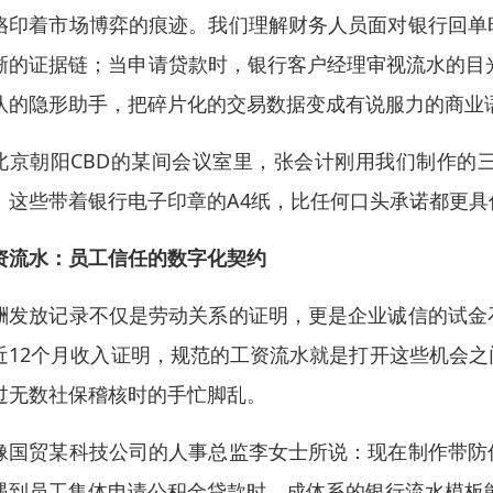
烙印着市场博弈的痕迹。我们理解财务人员面对银行回单
晰的证据链；当申请贷款时，银行客户经理审视流水的目
队的隐形助手，把碎片化的交易数据变成有说服力的商业
北京朝阳CBD的某间会议室里，张会计刚用我们制作的
。这些带着银行电子印章的A4纸，比任何口头承诺都更具
资流水：员工信任的数字化契约
酬发放记录不仅是劳动关系的证明，更是企业诚信的试金
近12个月收入证明，规范的工资流水就是打开这些机会
过无数社保稽核时的手忙脚乱。
像国贸某科技公司的人事总监李女士所说：现在制作带防
遇到员工集体申请公积金贷款时，成体系的银行流水模板