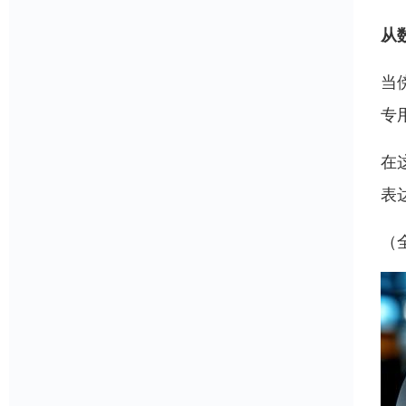
从
当
专
在
表
（