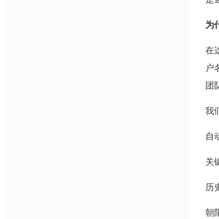
为
在
户
团
我
自
关
历
朝