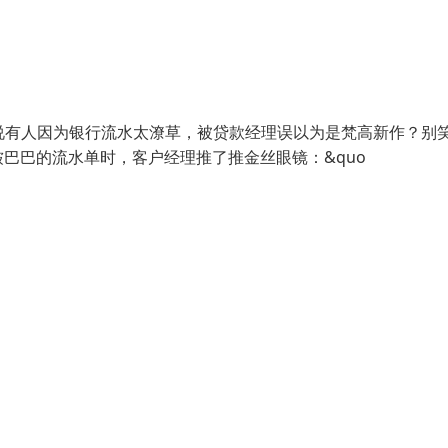
 ）听说有人因为银行流水太潦草，被贷款经理误以为是梵高新作？别
巴巴的流水单时，客户经理推了推金丝眼镜：&quo