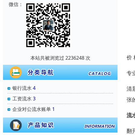
微信：
价
本站共被浏览过 2236248 次
专
银行流水
4
清
工资流水
3
张
企业对公流水账单
1
流
翻