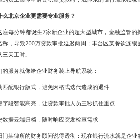
什么北京企业更需要专业服务？
这座每分钟都诞生7家新企业的超大型城市，金融监管的
名称，导致200万贷款审批延迟两周；丰台区某餐饮连
队三天工时。
们的服务就像给企业财务装上导航系统：
动匹配银行版式，避免因格式迭代造成的退件
键字段智能高亮，让贷款审批人员三秒抓住重点
史数据云端归档，随时响应突发检查需求
阳门某律所的财务顾问说得透彻：现在银行流水就是企业