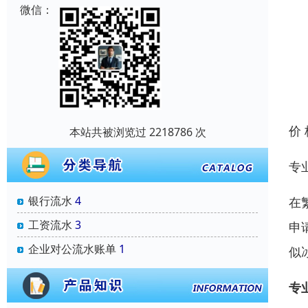
微信：
价
本站共被浏览过 2218786 次
专
银行流水
4
在
工资流水
3
申
企业对公流水账单
1
似
专