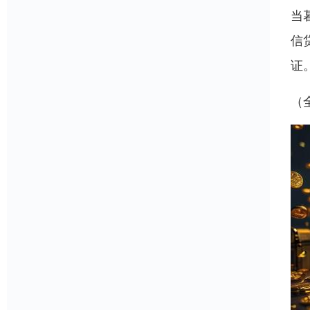
当
信
证
（