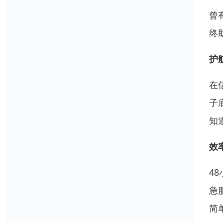
曾
终
护
在
子
知
效
4
急
简