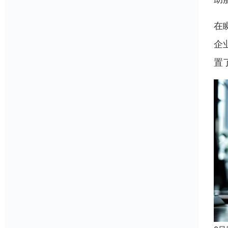
在
企
置