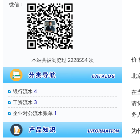
微信：
价
本站共被浏览过 2228554 次
北
银行流水
4
在
工资流水
3
请
企业对公流水账单
1
务
为