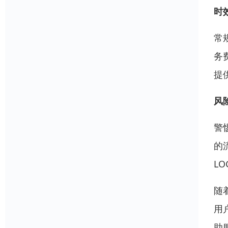
时
常
务
提
风
警
的
L
随
用
助