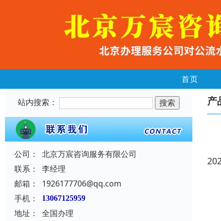
首页
产
站内搜索：
公司：
北京万宸咨询服务有限公司
20
联系：
李经理
邮箱：
1926177706@qq.com
手机：
13067125959
地址：
全国办理