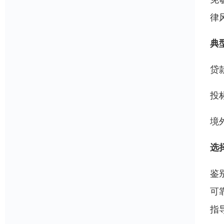
律
典
贷
投
境
选
鉴
可
指