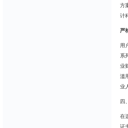
方
计
严
用
系
业
滥
业
四
在
证