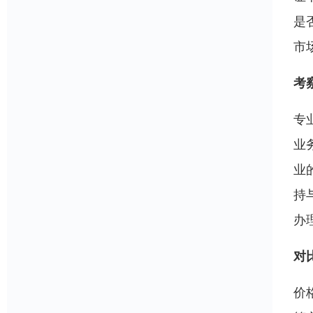
是
市
考
专
业
业
持
办
对
价