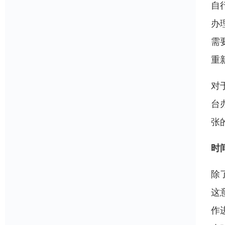
自
办
需
重
对
台
张
时
除
这
作