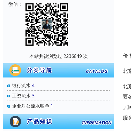
微信：
价
本站共被浏览过 2236849 次
北
银行流水
4
北
工资流水
3
要
企业对公流水账单
1
居
服