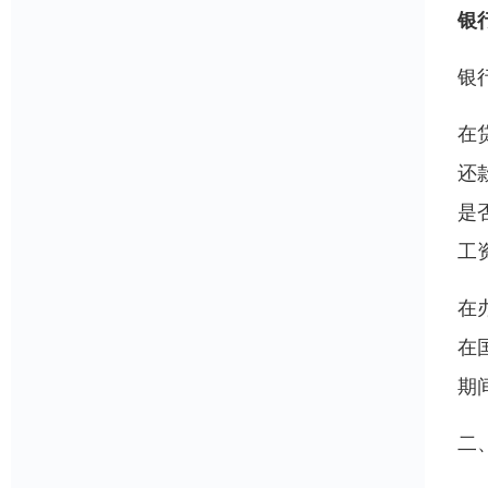
银
银
在
还
是
工
在
在
期
二