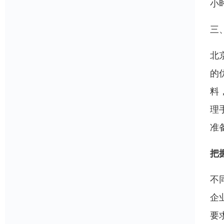
小
三
北
的
料
理
准
把
不
企
要